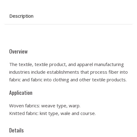
Description
Overview
The tex­tile, tex­tile prod­uct, and appar­el man­u­fac­tur­ing
indus­tries include estab­lish­ments that process fiber into
fab­ric and fab­ric into cloth­ing and oth­er tex­tile products.
Application
Woven fab­rics: weave type, warp.
Knit­ted fab­ric: knit type, wale and course.
Details