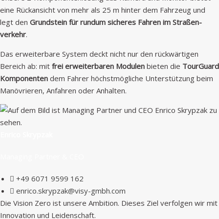
eine Rück­an­sicht von mehr als 25 m hin­ter dem Fahrzeug und
legt den
Grund­stein für run­dum sicheres Fahren im Straßen­
verkehr
.
Das erweit­er­bare Sys­tem deckt nicht nur den rück­wär­ti­gen
Bere­ich ab: mit
frei erweit­er­baren Mod­ulen
bieten die
Tour­Guard
Kom­po­nen­ten
dem Fahrer höch­st­mögliche Unter­stützung beim
Manövri­eren, Anfahren oder Anhalten.
Enri­co Skrypzak
Man­ag­ing Part­ner & CEO
+49 6071 9599 162
enrico.skrypzak@visy-gmbh.com
Die Vision Zero ist unsere Ambi­tion. Dieses Ziel ver­fol­gen wir mit
Inno­va­tion und Leidenschaft.