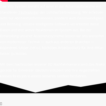
Das ViSy Sys­tem beruht auf ein­er in der Auto­mo­bil­branche ent­
stande­nen
Tech­nolo­gie
: der Licht­laufzeitmes­sung. Wir erfassen
nicht nur Abstandsin­for­ma­tio­nen, son­dern auch Geschwindigkeit
und Rich­tung. Unsere intel­li­gente Soft­ware ver­ar­beit­et diese
Dat­en und löst aktive Reak­tio­nen im Sys­tem aus. Bei der
Entwick­lung unser­er Assis­ten­zsys­teme lassen wir uns weit­er­hin
von mod­ern­ster Tech­nik — auch aus anderen Branchen —
inspiri­eren. Unser Ziel ist, höch­sten Arbeitss­chutz für Ihre Mitar­
beit­er zu leisten.
Mit dem Nachrüsten unser­er 3D Rück­fahrkam­era wird das Risiko
ger­ade für Ein­weis­er deut­lich reduziert und Ihre Angestell­ten
kön­nen ihren Job in einem sicheren Umfeld fortführen.