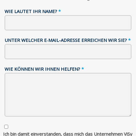
WIE LAUTET IHR NAME?
*
UNTER WELCH­ER E‑MAIL-ADRESSE ERRE­ICHEN WIR SIE?
*
WIE KÖN­NEN WIR IHNEN HELFEN?
*
Ich bin damit ein­ver­standen, dass mich das Unternehmen ViSy