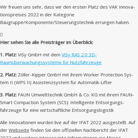
Wir freuen uns sehr, dass wir den ersten Platz des VAK Inno­va­
tion­spreis­es 2022 in der Kat­e­gorie
Baugruppe/Komponente/Steuerungstechnik errun­gen haben.
Hier sehen Sie alle Preisträger im Überblick:
1. Platz:
ViSy GmbH mit dem
ViSy RAS 2.0 3D-
Raumüberwachungssys­teme für Nutzfahrzeuge
2. Platz:
Zöller-Kip­per GmbH mit ihrem Work­er Pro­tec­tion Sys­
tem II (WPS II) Assis­ten­zsys­tem für Automatik-Lifter
3. Platz:
FAUN Umwelt­tech­nik GmbH & Co. KG mit ihrem FAUN-
Smart Com­paction Sys­tem (SCS): Intel­li­gente Entsorgungs­
fahrzeuge für eine wirtschaftliche Entsorgungslogistik
Alle Inno­va­tio­nen wur­den live auf der IFAT 2022 aus­gestellt. Auf
der
Web­seite
find­en Sie den offiziellen Nach­bericht der IFAT
2022 und weit­ere inter­es­sante Infor­ma­tio­nen zur Messe.